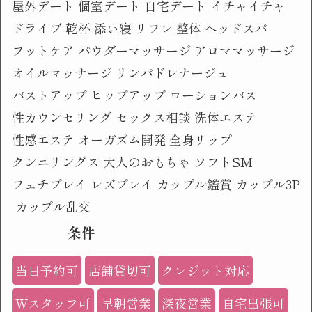
屋外デート
個室デート
自宅デート
イチャイチャ
ドライブ
乾杯
添い寝
リフレ
整体
ヘッドスパ
フットケア
パウダーマッサージ
アロママッサージ
オイルマッサージ
リンパドレナージュ
バストアップ
ヒップアップ
ローションバス
性カウンセリング
セックス相談
洗体エステ
性感エステ
オーガズム開発
全身リップ
クンニリングス
大人のおもちゃ
ソフトSM
フェチプレイ
レズプレイ
カップル鑑賞
カップル3P
カップル乱交
条件
当日予約可
店舗貸切可
クレジット対応
Wスタッフ可
早朝営業
深夜営業
自宅出張可