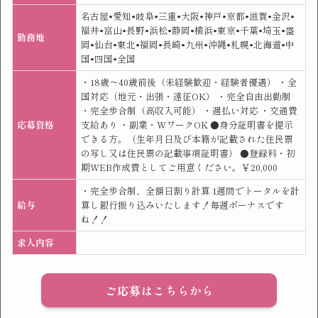
名古屋•愛知•岐阜•三重•大阪•神戸•京都•滋賀•金沢•
福井•富山•長野•浜松•静岡•横浜•東京•千葉•埼玉•盛
勤務地
岡•仙台•東北•福岡•長崎•九州•沖縄•札幌•北海道•中
国•四国•全国
・18歳〜40歳前後（未経験歓迎・経験者優遇） ・全
国対応（地元・出張・遠征OK） ・完全自由出勤制
・完全歩合制（高収入可能） ・週払い対応 ・交通費
応募資格
支給あり ・副業・WワークOK ●身分証明書を提示
できる方。（生年月日及び本籍が記載された住民票
の写し又は住民票の記載事項証明書） ●登録料・初
期WEB作成費としてご用意ください。￥20,000
・完全歩合制、全額日割り計算 1週間でトータルを計
給与
算し銀行振り込みいたします！毎週ボーナスです
ね！！
求人内容
ご応募はこちらから